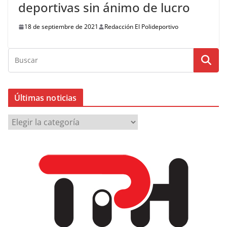
deportivas sin ánimo de lucro
18 de septiembre de 2021
Redacción El Polideportivo
Últimas noticias
Ú
l
t
i
m
a
s
n
o