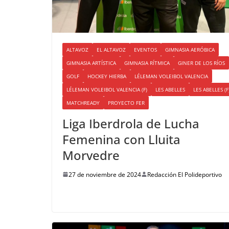
ALTAVOZ
EL ALTAVOZ
EVENTOS
GIMNASIA AERÓBICA
GIMNASIA ARTÍSTICA
GIMNASIA RÍTMICA
GINER DE LOS RÍOS
GOLF
HOCKEY HIERBA
LÉLEMAN VOLEIBOL VALENCIA
LÉLEMAN VOLEIBOL VALENCIA (F)
LES ABELLES
LES ABELLES (F
MATCHREADY
PROYECTO FER
Liga Iberdrola de Lucha
Femenina con Lluita
Morvedre
27 de noviembre de 2024
Redacción El Polideportivo