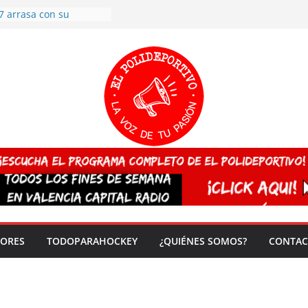
7 arrasa con su
: éxito en la primera
n más de 500
 en casa su pase a
del EuroHockey Sub-21
ategorías
ación, más talento y
así concluyen los
tivos TRICV 2025-2026
valenciano arrasa en el
 de España sub20
 CAMPEONA del mundo
 vez!
DORES
TODOPARAHOCKEY
¿QUIÉNES SOMOS?
CONTAC