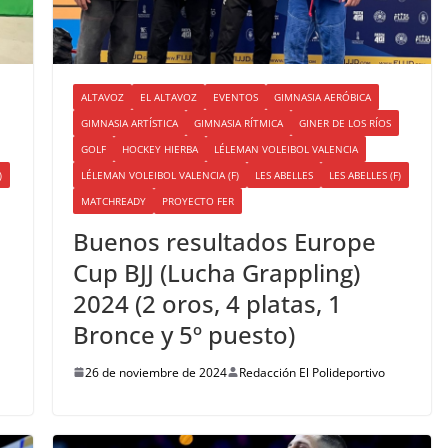
ALTAVOZ
EL ALTAVOZ
EVENTOS
GIMNASIA AERÓBICA
GIMNASIA ARTÍSTICA
GIMNASIA RÍTMICA
GINER DE LOS RÍOS
GOLF
HOCKEY HIERBA
LÉLEMAN VOLEIBOL VALENCIA
)
LÉLEMAN VOLEIBOL VALENCIA (F)
LES ABELLES
LES ABELLES (F)
MATCHREADY
PROYECTO FER
Buenos resultados Europe
Cup BJJ (Lucha Grappling)
2024 (2 oros, 4 platas, 1
Bronce y 5º puesto)
26 de noviembre de 2024
Redacción El Polideportivo