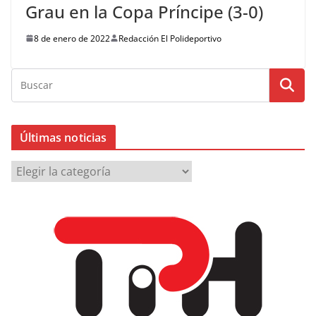
Grau en la Copa Príncipe (3-0)
8 de enero de 2022
Redacción El Polideportivo
Últimas noticias
Ú
l
t
i
m
a
s
n
o