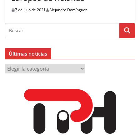
7 de julio de 2021
Alejandro Domínguez
Últimas noticias
Ú
l
t
i
m
a
s
n
o
t