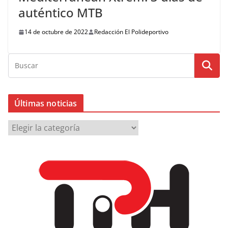
auténtico MTB
14 de octubre de 2022
Redacción El Polideportivo
Últimas noticias
Ú
l
t
i
m
a
s
n
o