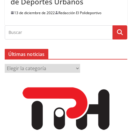
de Deportes Urbanos
13 de diciembre de 2022
Redacción El Polideportivo
Últimas noticias
Ú
l
t
i
m
a
s
n
o