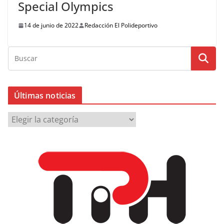
Special Olympics
14 de junio de 2022
Redacción El Polideportivo
Últimas noticias
Ú
l
t
i
m
a
s
n
o