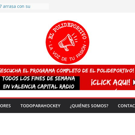
7 arrasa con su
: éxito en la primera
n más de 500
 en casa su pase a
del EuroHockey Sub-21
ategorías
ación, más talento y
así concluyen los
tivos TRICV 2025-2026
valenciano arrasa en el
 de España sub20
 CAMPEONA del mundo
 vez!
DORES
TODOPARAHOCKEY
¿QUIÉNES SOMOS?
CONTAC