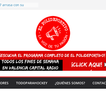
7 arrasa con su
: éxito en la primera
n más de 500
 en casa su pase a
del EuroHockey Sub-21
ategorías
ación, más talento y
así concluyen los
tivos TRICV 2025-2026
valenciano arrasa en el
 de España sub20
 CAMPEONA del mundo
 vez!
DORES
TODOPARAHOCKEY
¿QUIÉNES SOMOS?
CONTAC