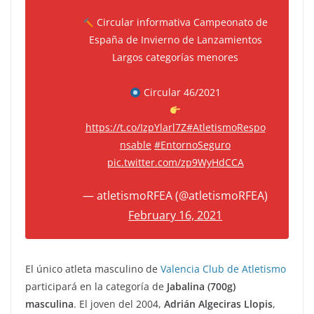
Circular informativa Campeonato de
España de Invierno de Lanzamientos
Largos categorías menores
Circular 46/2021
https://t.co/IzpYlarl7Z
#AtletismoRespo
nsable
#EntornoSeguro
pic.twitter.com/zp9WyHdCCA
— atletismoRFEA (@atletismoRFEA)
February 16, 2021
El único atleta masculino de
Valencia Club de Atletismo
participará en la categoría de
Jabalina (700g)
masculina
. El joven del 2004,
Adrián Algeciras Llopis
,