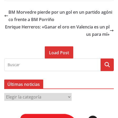
BM Morvedre pierde por un gol en un partido agóni
co frente a BM Porriño
Enrique Herreros: «Ganar el oro en Valencia es un pl
us para mí»
Load Post
Últimas noticias
Ú
l
t
i