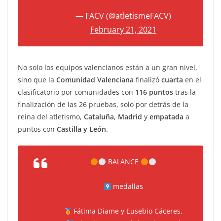
— FACV (@atletismeFACV)
February 21, 2021
No solo los equipos valencianos están a un gran nivel,
sino que la
Comunidad Valenciana
finalizó
cuarta
en el
clasificatorio por comunidades con
116 puntos
tras la
finalización de las 26 pruebas, solo por detrás de la
reina del atletismo,
Cataluña
,
Madrid
y
empatada
a
puntos con
Castilla y León
.
BALANCE
medallas
Fátima Diame y Eusebio Cáceres.