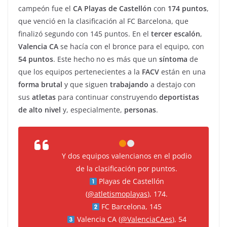
campeón fue el
CA Playas de Castellón
con
174 puntos
,
que venció en la clasificación al FC Barcelona, que
finalizó segundo con 145 puntos. En el
tercer escalón
,
Valencia CA
se hacía con el bronce para el equipo, con
54 puntos
. Este hecho no es más que un
síntoma
de
que los equipos pertenecientes a la
FACV
están en una
forma brutal
y que siguen
trabajando
a destajo con
sus
atletas
para continuar construyendo
deportistas
de alto nivel
y, especialmente,
personas
.
Y dos equipos valencianos en el podio
de la clasificación por puntos.
Playas de Castellón
(
@atletismoplayas
), 174.
FC Barcelona, 145
Valencia CA (
@ValenciaCAes
), 54