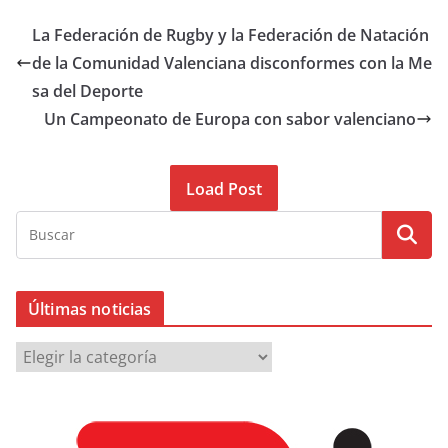
La Federación de Rugby y la Federación de Natación
de la Comunidad Valenciana disconformes con la Me
sa del Deporte
Un Campeonato de Europa con sabor valenciano
Load Post
Últimas noticias
Ú
l
t
i