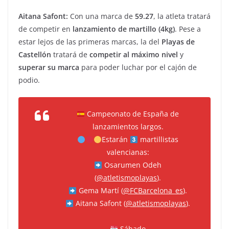
Aitana Safont:
Con una marca de
59.27
, la atleta tratará
de competir en
lanzamiento de martillo (4kg)
. Pese a
estar lejos de las primeras marcas, la del
Playas de
Castellón
tratará de
competir al máximo nivel
y
superar su marca
para poder luchar por el cajón de
podio.
Campeonato de España de
lanzamientos largos.
Estarán
martillistas
valencianas:
Osarumen Odeh
(
@atletismoplayas
).
Gema Martí (
@FCBarcelona_es
).
Aitana Safont (
@atletismoplayas
).
Sábado