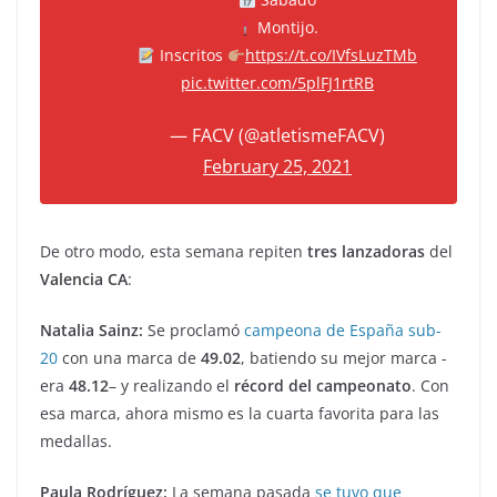
Montijo.
Inscritos
https://t.co/IVfsLuzTMb
pic.twitter.com/5plFJ1rtRB
— FACV (@atletismeFACV)
February 25, 2021
De otro modo, esta semana repiten
tres lanzadoras
del
Valencia CA
:
Natalia Sainz:
Se proclamó
campeona de España sub-
20
con una marca de
49.02
, batiendo su mejor marca -
era
48.12
– y realizando el
récord del campeonato
. Con
esa marca, ahora mismo es la cuarta favorita para las
medallas.
Paula Rodríguez:
La semana pasada
se tuvo que