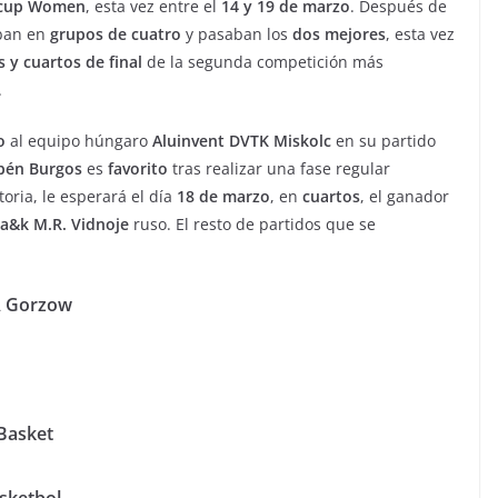
cup Women
, esta vez entre el
14 y 19 de marzo
. Después de
aban en
grupos de cuatro
y pasaban los
dos mejores
, esta vez
 y cuartos de final
de la segunda competición más
.
o
al equipo húngaro
Aluinvent DVTK Miskolc
en su partido
én Burgos
es
favorito
tras realizar una fase regular
toria, le esperará el día
18 de marzo
, en
cuartos
, el ganador
ta&k M.R.
Vidnoje
ruso. El resto de partidos que se
A Gorzow
Basket
asketbol