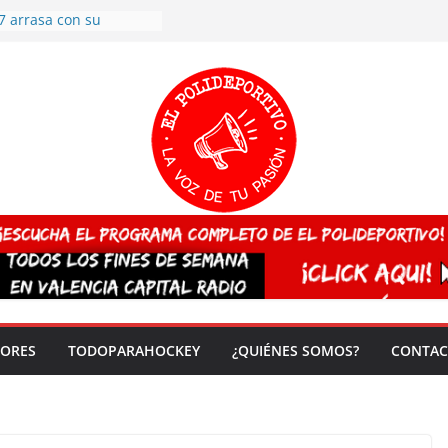
7 arrasa con su
: éxito en la primera
n más de 500
 en casa su pase a
del EuroHockey Sub-21
ategorías
ación, más talento y
así concluyen los
tivos TRICV 2025-2026
valenciano arrasa en el
 de España sub20
 CAMPEONA del mundo
 vez!
DORES
TODOPARAHOCKEY
¿QUIÉNES SOMOS?
CONTAC