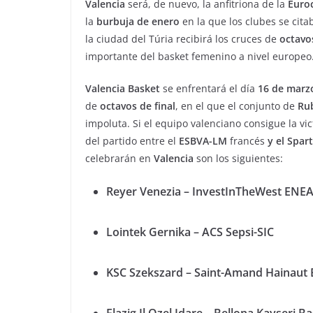
Valencia
será, de nuevo, la anfitriona de la
Euro
la
burbuja de enero
en la que los clubes se cit
la ciudad del Túria recibirá los cruces de
octavos
importante del basket femenino a nivel europeo
Valencia Basket
se enfrentará el día
16 de marz
de
octavos de final
, en el que el conjunto de
Rub
impoluta. Si el equipo valenciano consigue la vic
del partido entre el
ESBVA-LM
francés
y el Spar
celebrarán en
Valencia
son los siguientes:
Reyer Venezia – InvestInTheWest ENE
Lointek Gernika – ACS Sepsi-SIC
KSC Szekszard – Saint-Amand Hainaut 
Elazig Il Ozel Idare – Bellona Kayseri B