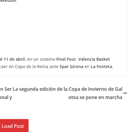
al 11 de abril
, en un sistema
Final Four
.
Valencia Basket
 caer en Copa de la Reina ante
Spar Girona
en
La Fonteta
.
en Ser
La segunda edición de la Copa de Invierno de Gal
onal y
otxa se pone en marcha
Load Post