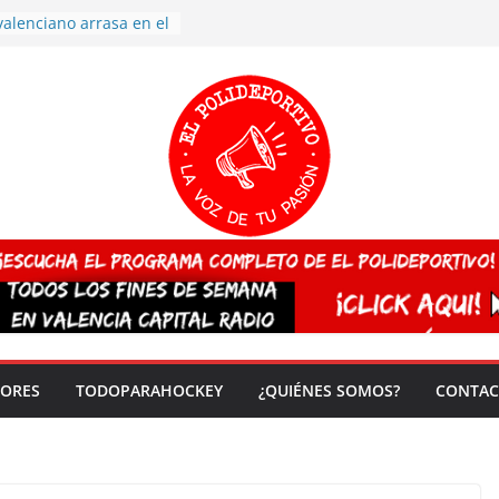
valenciano arrasa en el
 de España sub20
 CAMPEONA del mundo
 vez!
7 arrasa con su
: éxito en la primera
n más de 500
 en casa su pase a
del EuroHockey Sub-21
ategorías
ación, más talento y
así concluyen los
tivos TRICV 2025-2026
DORES
TODOPARAHOCKEY
¿QUIÉNES SOMOS?
CONTAC