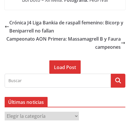
Borbotó – Xirivella.
Fotografía:
FedPiVal
Crónica J4 Liga Bankia de raspall femenino: Bicorp y
Beniparrell no fallan
Campeonato AON Primera: Massamagrell B y Faura
campeones
Load Post
Últimas noticias
Ú
l
t