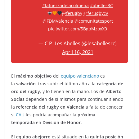
#lafuerzadelacolmena
#abelles3C
@ferugby
@ferugbycv
@FDMValencia
@comunitatesport
pic.twitter.com/5BgbMzoxX0
— C.P. Les Abelles (@lesabellesrc)
April 16, 2021
El
máximo objetivo
del
equipo valenciano
es
la
salvación
, tras subir el último año a la
categoría de
oro del rugby
, y lo tienen en la mano. Los de
Alberto
Socías
dependen de sí mismos para continuar siendo
la
referencia del rugby en Valencia
a falta de conocer
si
CAU
les podría acompañar la
próxima
temporada
en
División de Honor
.
El
equipo abejorro
está situado en la
quinta posición