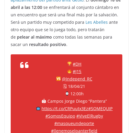
abril a las 12:00
se enfrentará al conjunto cántabro en
un encuentro que será una final más por la salvación.
Será un partido muy competido para
Les Abelles
ante
otro equipo que se lo juega todo, pero tratarán
de
pelear al máximo
como todas las semanas para
sacar un
resultado positivo
.
#DH
#J15
@Independ_RC
🗓 18/04/21
12:00h
🏟 Campos Jorge Diego “Pantera”
https://t.co/CRPuutx3Ez
#SOMEQUIP
#SomosEquipo
#ViveElRugby
#masqueundeporte
#llenemoselpanterfield