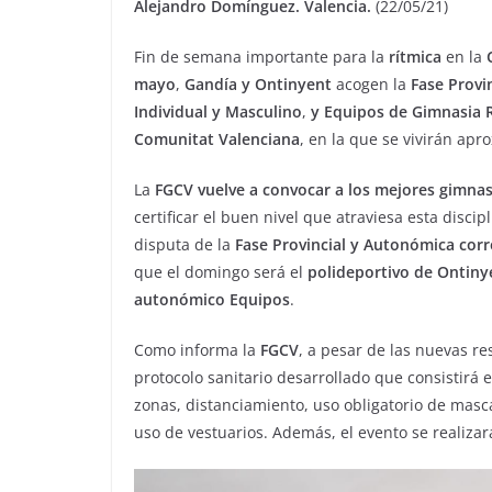
Alejandro Domínguez. Valencia.
(22/05/21)
Fin de semana importante para la
rítmica
en la
mayo
,
Gandía y Ontinyent
acogen la
Fase Provi
Individual y Masculino
,
y Equipos de Gimnasia 
Comunitat Valenciana
, en la que se vivirán ap
La
FGCV vuelve a convocar a los mejores gimna
certificar el buen nivel que atraviesa esta disci
disputa de la
Fase Provincial y Autonómica cor
que el domingo será el
polideportivo de Ontiny
autonómico Equipos
.
Como informa la
FGCV
, a pesar de las nuevas r
protocolo sanitario desarrollado que consistirá
zonas, distanciamiento, uso obligatorio de masc
uso de vestuarios. Además, el evento se realizar