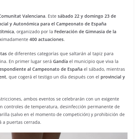
Comunitat Valenciana
. Este
sábado 22 y domingo 23 de
ncial y Autonómica para el Campeonato de España
Rítmica
, organizado por la
Federación de Gimnasia de la
roximadamente
400 actuaciones
.
stas
de diferentes categorías que saltarán al tapiz para
plina. En primer lugar será
Gandía
el municipio que viva la
respondiente al Campeonato de España
el sábado, mientras
ent
, que cogerá el testigo un día después con el
provincial y
estricciones, ambos eventos se celebrarán con un exigente
 en controles de temperatura, desinfección permanente de
arilla (salvo en el momento de competición) y prohibición de
á a puertas cerrada.