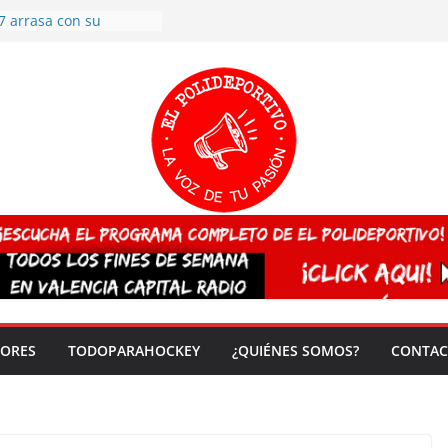
7 arrasa con su
: éxito en la primera
n más de 500
 en casa su pase a
del EuroHockey Sub-21
ategorías
ación, más talento y
así concluyen los
tivos TRICV 2025-2026
valenciano arrasa en el
 de España sub20
 CAMPEONA del mundo
 vez!
DORES
TODOPARAHOCKEY
¿QUIÉNES SOMOS?
CONTAC