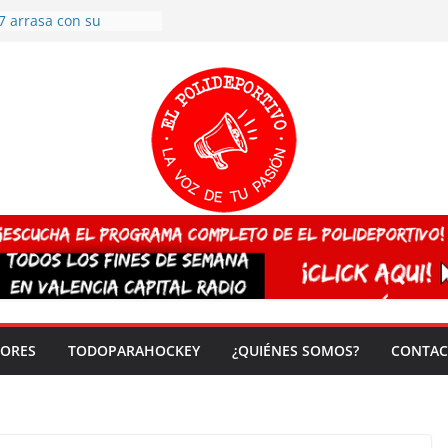
 CAMPEONA del mundo
 vez!
7 arrasa con su
: éxito en la primera
n más de 500
 en casa su pase a
del EuroHockey Sub-21
ategorías
ación, más talento y
así concluyen los
tivos TRICV 2025-2026
valenciano arrasa en el
 de España sub20
DORES
TODOPARAHOCKEY
¿QUIÉNES SOMOS?
CONTAC