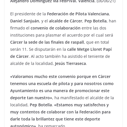
Alejandro Domínguez vía FedPiVal. Valencia.
(06/06/21)
El presidente de la
Federación de Pilota Valenciana
,
Daniel Sanjuán
, y el
alcalde de Càrcer
,
Pep Botella
, han
firmado el
convenio de colaboración
entre las dos
instituciones para plasmar el acuerdo por el cual será
Càrcer la sede de las finales de raspall
, que en total
serán 11. Se disputarán en la
calle Metge Lloret Papí
de Càrcer
. Al acto también ha asistido el teniente de
alcalde de la localidad,
Jesús Tierraseca
.
«Valoramos mucho este convenio porque en Càrcer
tenemos una escuela de pilota y para nosotros como
Ayuntamiento es una manera de promocionar este
deporte tan nuestro»
, ha manifestado el alcalde de la
localidad,
Pep Botella
.
«Estamos muy satisfechos y
muy contentos de colaborar con la Federación para
darle toda la brillantez que tiene este deporte
autonómico»
, ha remarcado.