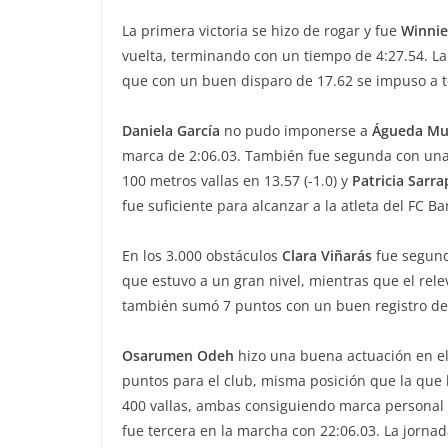
La primera victoria se hizo de rogar y fue
Winni
vuelta, terminando con un tiempo de 4:27.54. La
que con un buen disparo de 17.62 se impuso a t
Daniela García
no pudo imponerse a
Águeda M
marca de 2:06.03. También fue segunda con un
100 metros vallas en 13.57 (-1.0) y
Patricia Sarra
fue suficiente para alcanzar a la atleta del FC B
En los 3.000 obstáculos
Clara Viñarás
fue segund
que estuvo a un gran nivel, mientras que el re
también sumó 7 puntos con un buen registro de
Osarumen Odeh
hizo una buena actuación en e
puntos para el club, misma posición que la que 
400 vallas, ambas consiguiendo marca personal c
fue tercera en la marcha con 22:06.03. La jorna