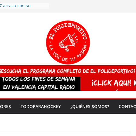
7 arrasa con su
: éxito en la primera
n más de 500
 en casa su pase a
del EuroHockey Sub-21
ategorías
ación, más talento y
así concluyen los
tivos TRICV 2025-2026
valenciano arrasa en el
 de España sub20
 CAMPEONA del mundo
 vez!
DORES
TODOPARAHOCKEY
¿QUIÉNES SOMOS?
CONTAC