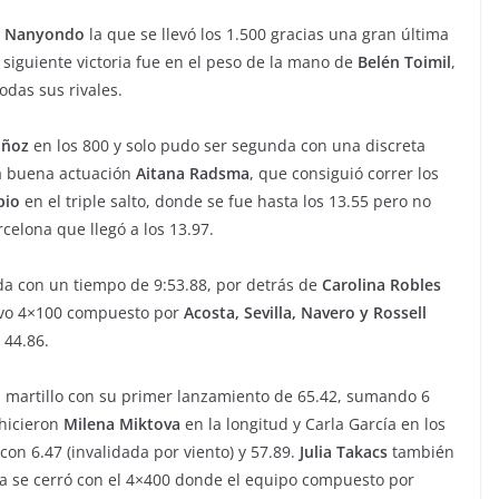
e Nanyondo
la que se llevó los 1.500 gracias una gran última
 siguiente victoria fue en el peso de la mano de
Belén Toimil
,
odas sus rivales.
uñoz
en los 800 y solo pudo ser segunda con una discreta
a buena actuación
Aitana Radsma
, que consiguió correr los
pio
en el triple salto, donde se fue hasta los 13.55 pero no
arcelona que llegó a los 13.97.
a con un tiempo de 9:53.88, por detrás de
Carolina Robles
levo 4×100 compuesto por
Acosta, Sevilla, Navero y Rossell
 44.86.
l martillo con su primer lanzamiento de 65.42, sumando 6
hicieron
Milena Miktova
en la longitud y Carla García en los
on 6.47 (invalidada por viento) y 57.89.
Julia Takacs
también
da se cerró con el 4×400 donde el equipo compuesto por