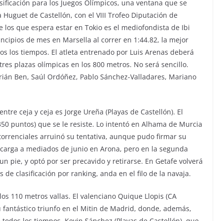
sificación para los Juegos Olímpicos, una ventana que se
à Huguet de Castellón, con el VIII Trofeo Diputación de
 los que espera estar en Tokio es el mediofondista de Ibi
ncipios de mes en Marsella al correr en 1:44.82, la mejor
os los tiempos. El atleta entrenado por Luis Arenas deberá
tres plazas olímpicas en los 800 metros. No será sencillo.
Adrián Ben, Saúl Ordóñez, Pablo Sánchez-Valladares, Mariano
ntre ceja y ceja es Jorge Ureña (Playas de Castellón). El
350 puntos) que se le resiste. Lo intentó en Alhama de Murcia
orrenciales arruinó su tentativa, aunque pudo firmar su
a carga a mediados de junio en Arona, pero en la segunda
un pie, y optó por ser precavido y retirarse. En Getafe volverá
 de clasificación por ranking, anda en el filo de la navaja.
os 110 metros vallas. El valenciano Quique Llopis (CA
u fantástico triunfo en el Mitin de Madrid, donde, además,
 todos los tiempos. Kevin Sánchez (Playas de Castellón), que