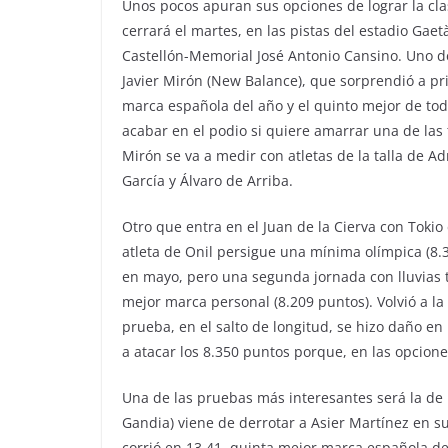
Unos pocos apuran sus opciones de lograr la cla
cerrará el martes, en las pistas del estadio Gaet
Castellón-Memorial José Antonio Cansino. Uno de
Javier Mirón (New Balance), que sorprendió a pri
marca española del año y el quinto mejor de tod
acabar en el podio si quiere amarrar una de las 
Mirón se va a medir con atletas de la talla de 
García y Álvaro de Arriba.
Otro que entra en el Juan de la Cierva con Tokio e
atleta de Onil persigue una mínima olímpica (8.
en mayo, pero una segunda jornada con lluvias t
mejor marca personal (8.209 puntos). Volvió a l
prueba, en el salto de longitud, se hizo daño en 
a atacar los 8.350 puntos porque, en las opciones
Una de las pruebas más interesantes será la de l
Gandia) viene de derrotar a Asier Martínez en s
corrió en 13.41, quinta mejor marca española de