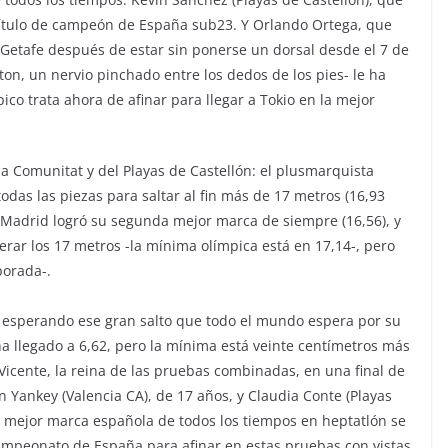
 título de campeón de España sub23. Y Orlando Ortega, que
 Getafe después de estar sin ponerse un dorsal desde el 7 de
on, un nervio pinchado entre los dedos de los pies- le ha
co trata ahora de afinar para llegar a Tokio en la mejor
 la Comunitat y del Playas de Castellón: el plusmarquista
odas las piezas para saltar al fin más de 17 metros (16,93
de Madrid logró su segunda mejor marca de siempre (16,56), y
erar los 17 metros -la mínima olímpica está en 17,14-, pero
porada-.
 esperando ese gran salto que todo el mundo espera por su
ha llegado a 6,62, pero la mínima está veinte centímetros más
 Vicente, la reina de las pruebas combinadas, en una final de
 Yankey (Valencia CA), de 17 años, y Claudia Conte (Playas
a mejor marca española de todos los tiempos en heptatlón se
 Campeonato de España para afinar en estas pruebas con vistas