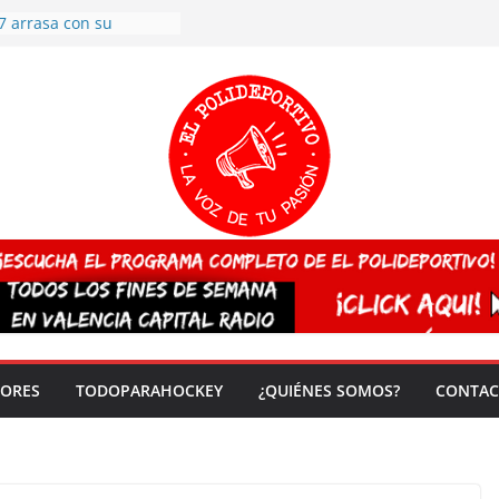
7 arrasa con su
: éxito en la primera
n más de 500
 en casa su pase a
del EuroHockey Sub-21
ategorías
ación, más talento y
así concluyen los
tivos TRICV 2025-2026
valenciano arrasa en el
 de España sub20
 CAMPEONA del mundo
 vez!
DORES
TODOPARAHOCKEY
¿QUIÉNES SOMOS?
CONTAC