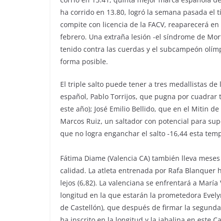
ha corrido en 13.80, logró la semana pasada el
compite con licencia de la FACV, reaparecerá en
febrero. Una extraña lesión -el síndrome de Mort
tenido contra las cuerdas y el subcampeón olímpi
forma posible.
El triple salto puede tener a tres medallistas de
español, Pablo Torrijos, que pugna por cuadrar t
este año); José Emilio Bellido, que en el Mitin 
Marcos Ruiz, un saltador con potencial para sup
que no logra enganchar el salto -16,44 esta tem
Fátima Diame (Valencia CA) también lleva meses
calidad. La atleta entrenada por Rafa Blanquer 
lejos (6,82). La valenciana se enfrentará a María
longitud en la que estarán la prometedora Evelyn
de Castellón), que después de firmar la segund
ha inscrito en la longitud y la jabalina en este