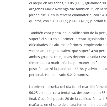
el mejor en las series, 13.86 (+1,5), igualando s
aragonés Mario Revenga fue también 2º, en la se
Jordán fue 3º en la tercera eliminatoria, con 14
quintos, con 13.91 (+2,5) y 14.07 (-0,1) y Jordán f
También cara y cruz en la calificación de la pér
superó el 5.10 en su primer intento, igualando
dificultades las alturas inferiores, empleando siet
valenciano Diego Rosalén, que superó 4.90 pero 
ambos grupos. Este jueves dejamos a Sofía Coscu
femenina. La madrileña ha permanecido finalmen
posición, lanzó la jabalina a 35.78, y volvió al 
personal. Ha totalizado 5.212 puntos.
La primera prueba del día fue el martillo femeni
56.25 en su tercera tentativa, después de un 53.
final. Ocupó el puesto 20 de la calificación, la 1
mañana, en el salto de altura femenino, no pudier