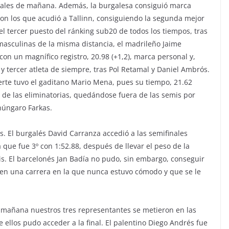
ifinales de mañana. Además, la burgalesa consiguió marca
con los que acudió a Tallinn, consiguiendo la segunda mejor
 el tercer puesto del ránking sub20 de todos los tiempos, tras
 masculinas de la misma distancia, el madrileño Jaime
on un magnífico registro, 20.98 (+1,2), marca personal y,
 y tercer atleta de siempre, tras Pol Retamal y Daniel Ambrós.
erte tuvo el gaditano Mario Mena, pues su tiempo, 21.62
7º de las eliminatorias, quedándose fuera de las semis por
 húngaro Farkas.
s. El burgalés David Carranza accedió a las semifinales
a que fue 3º con 1:52.88, después de llevar el peso de la
is. El barcelonés Jan Badía no pudo, sin embargo, conseguir
, en una carrera en la que nunca estuvo cómodo y que se le
la mañana nuestros tres representantes se metieron en las
e ellos pudo acceder a la final. El palentino Diego Andrés fue