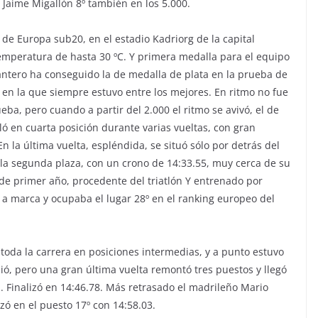
 Jaime Migallón 8º también en los 5.000.
e Europa sub20, en el estadio Kadriorg de la capital
 temperatura de hasta 30 ºC. Y primera medalla para el equipo
antero ha conseguido la de medalla de plata en la prueba de
en la que siempre estuvo entre los mejores. En ritmo no fue
eba, pero cuando a partir del 2.000 el ritmo se avivó, el de
ló en cuarta posición durante varias vueltas, con gran
n la última vuelta, espléndida, se situó sólo por detrás del
la segunda plaza, con un crono de 14:33.55, muy cerca de su
e primer año, procedente del triatlón Y entrenado por
 a marca y ocupaba el lugar 28º en el ranking europeo del
toda la carrera en posiciones intermedias, y a punto estuvo
ió, pero una gran última vuelta remontó tres puestos y llegó
a. Finalizó en 14:46.78. Más retrasado el madrileño Mario
zó en el puesto 17º con 14:58.03.