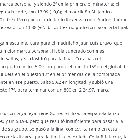
u marca personal y siendo 2º en la primera eliminatoria; el
gunda serie, con 13.99 (+0,6); el madrileño Alejandro
.00 (+0,7). Pero por la tarde tanto Revenga como Andrés fueron
ue sexto con 13.88 (+2,4). Los tres no pudieron pasar a la final.
tiga masculina. Cara para el madrileño Juan Luis Bravo, que
 su mejor marca personal. Había superado con más
e saltos, y se clasificó para la final. Cruz para el
no pudo con los 5.00, ocupando el puesto 15º en el global de
lluela en el puesto 17º en el primer día de la combinada
te en ese puesto. Saltó 5.62 en longitud, y subió una
puesto 17º, para terminar con un 800 en 2:24.97, marca
no, con la gallega Irene Gómez en liza. La española lanzó
90 y un 53.94, pero que resultó insuficiente para pasar a la
1ª de su grupo. Se pasó a la final con 59.16. También esta
on clasificarse para la final la madrileña Celia Rifaterra y la