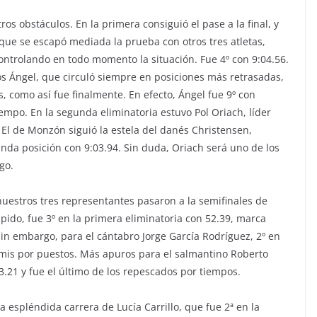
os obstáculos. En la primera consiguió el pase a la final, y
que se escapó mediada la prueba con otros tres atletas,
controlando en todo momento la situación. Fue 4º con 9:04.56.
los Ángel, que circuló siempre en posiciones más retrasadas,
, como así fue finalmente. En efecto, Ángel fue 9º con
 tiempo. En la segunda eliminatoria estuvo Pol Oriach, líder
 El de Monzón siguió la estela del danés Christensen,
unda posición con 9:03.94. Sin duda, Oriach será uno de los
go.
nuestros tres representantes pasaron a la semifinales de
pido, fue 3º en la primera eliminatoria con 52.39, marca
sin embargo, para el cántabro Jorge García Rodríguez, 2º en
mis por puestos. Más apuros para el salmantino Roberto
53.21 y fue el último de los repescados por tiempos.
 espléndida carrera de Lucía Carrillo, que fue 2ª en la