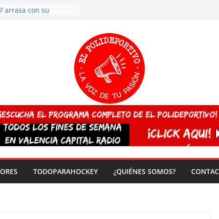
7 arrasa con su
: éxito en la primera
n más de 500
 en casa su pase a
del EuroHockey Sub-21
ategorías
ación, más talento y
así concluyen los
tivos TRICV 2025-2026
valenciano arrasa en el
 de España sub20
 CAMPEONA del mundo
 vez!
DORES
TODOPARAHOCKEY
¿QUIÉNES SOMOS?
CONTAC