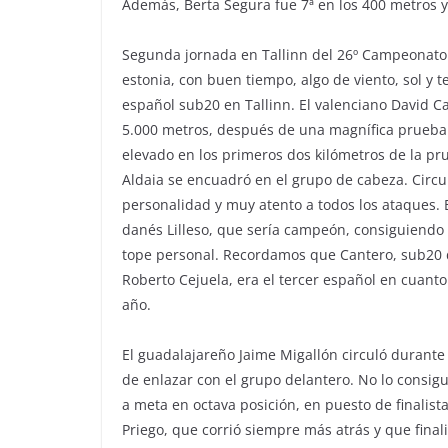
Además, Berta Segura fue 7ª en los 400 metros y
Segunda jornada en Tallinn del 26º Campeonato d
estonia, con buen tiempo, algo de viento, sol y
español sub20 en Tallinn. El valenciano David C
5.000 metros, después de una magnífica prueba 
elevado en los primeros dos kilómetros de la pru
Aldaia se encuadró en el grupo de cabeza. Circu
personalidad y muy atento a todos los ataques. E
danés Lilleso, que sería campeón, consiguiendo 
tope personal. Recordamos que Cantero, sub20 d
Roberto Cejuela, era el tercer español en cuanto
año.
El guadalajareño Jaime Migallón circuló durante 
de enlazar con el grupo delantero. No lo consigu
a meta en octava posición, en puesto de finalist
Priego, que corrió siempre más atrás y que finali