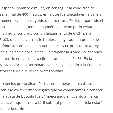
ta español, hombre o mujer, en conseguir la condición de
ra la final de 400 metros, en la que fue ubicada en la calle 8.
 momento y ha conseguido una meritoria 7ª plaza, parando el
o estuvo el malagueño Juan Jiménez, que no pudo evitar las
 un nulo, continuó con un lanzamiento de 67.31 para
 71.03, que este viernes le hubiera asegurado un puesto de
ofondistas en las eliminatorias de 1.500, pues tanto Mireya
on suficiencia para la final. La aragonesa Arnedillo, después
s, venció en la primera eliminatoria, con 4:24.86. En la
z hizo lo propio, terminando cuarta y pasando a la final por
estras seguro que serán protagonistas.
ción los pronósticos. Partía con la mejor marca de su
 8, con ese correr firme y seguro que ya comenzamos a conocer
 la atleta de L’Escala fue 2ª, mejorando en cuanto a marca,
inales. Aunque no será fácil subir al podio, la española estará
na por la tarde.