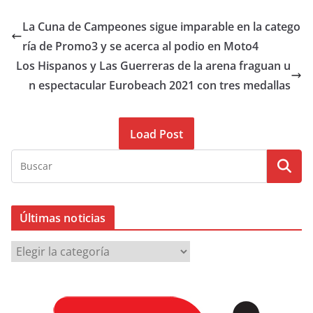
La Cuna de Campeones sigue imparable en la catego
ría de Promo3 y se acerca al podio en Moto4
Los Hispanos y Las Guerreras de la arena fraguan u
n espectacular Eurobeach 2021 con tres medallas
Load Post
Últimas noticias
Ú
l
t
i