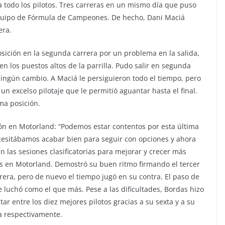
todo los pilotos. Tres carreras en un mismo día que puso
equipo de Fórmula de Campeones. De hecho, Dani Maciá
era.
sición en la segunda carrera por un problema en la salida,
en los puestos altos de la parrilla. Pudo salir en segunda
ningún cambio. A Maciá le persiguieron todo el tiempo, pero
n excelso pilotaje que le permitió aguantar hasta el final.
ma posición.
ción en Motorland: “Podemos estar contentos por esta última
ecesitábamos acabar bien para seguir con opciones y ahora
 las sesiones clasificatorias para mejorar y crecer más
as en Motorland. Demostró su buen ritmo firmando el tercer
rrera, pero de nuevo el tiempo jugó en su contra. El paso de
 luchó como el que más. Pese a las dificultades, Bordas hizo
ar entre los diez mejores pilotos gracias a su sexta y a su
a respectivamente.