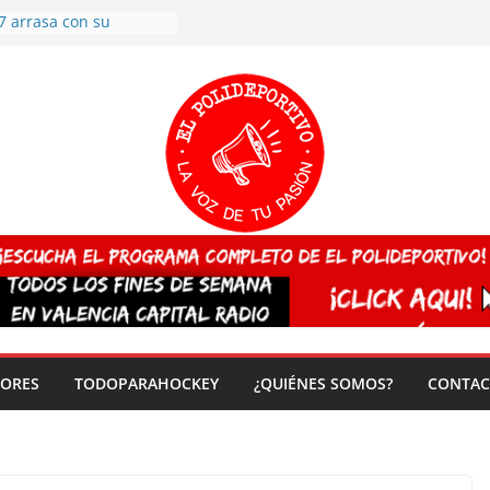
7 arrasa con su
: éxito en la primera
n más de 500
 en casa su pase a
del EuroHockey Sub-21
ategorías
ación, más talento y
así concluyen los
tivos TRICV 2025-2026
valenciano arrasa en el
 de España sub20
 CAMPEONA del mundo
 vez!
DORES
TODOPARAHOCKEY
¿QUIÉNES SOMOS?
CONTAC