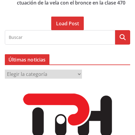
ctuación de la vela con el bronce en la clase 470
Load Post
Últimas noticias
Ú
l
t
i
m
a
s
n
o