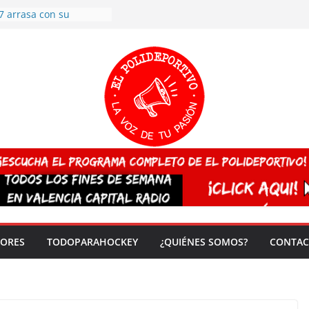
7 arrasa con su
: éxito en la primera
n más de 500
 en casa su pase a
del EuroHockey Sub-21
ategorías
ación, más talento y
así concluyen los
tivos TRICV 2025-2026
valenciano arrasa en el
 de España sub20
 CAMPEONA del mundo
 vez!
DORES
TODOPARAHOCKEY
¿QUIÉNES SOMOS?
CONTAC