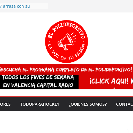
7 arrasa con su
: éxito en la primera
n más de 500
 en casa su pase a
del EuroHockey Sub-21
ategorías
ación, más talento y
así concluyen los
tivos TRICV 2025-2026
valenciano arrasa en el
 de España sub20
 CAMPEONA del mundo
 vez!
DORES
TODOPARAHOCKEY
¿QUIÉNES SOMOS?
CONTAC