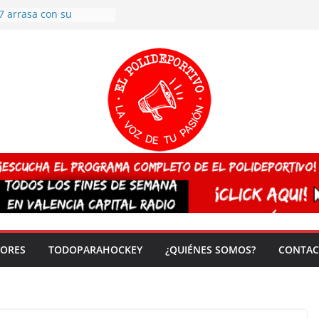
7 arrasa con su
: éxito en la primera
n más de 500
 en casa su pase a
del EuroHockey Sub-21
ategorías
ación, más talento y
así concluyen los
tivos TRICV 2025-2026
valenciano arrasa en el
 de España sub20
 CAMPEONA del mundo
 vez!
DORES
TODOPARAHOCKEY
¿QUIÉNES SOMOS?
CONTAC