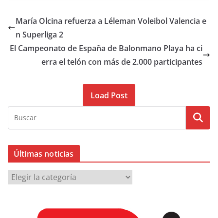
María Olcina refuerza a Léleman Voleibol Valencia e
n Superliga 2
El Campeonato de España de Balonmano Playa ha ci
erra el telón con más de 2.000 participantes
Load Post
Últimas noticias
Ú
l
t
i