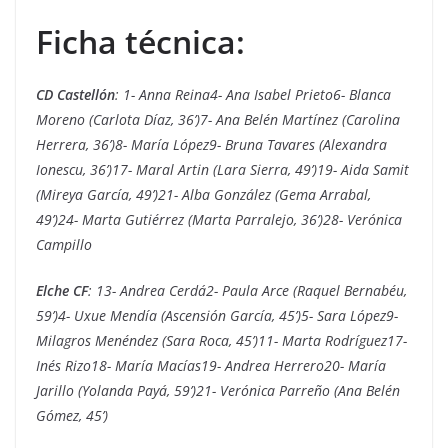
Ficha técnica:
CD Castellón
: 1- Anna Reina4- Ana Isabel Prieto6- Blanca
Moreno (Carlota Díaz, 36’)7- Ana Belén Martínez (Carolina
Herrera, 36’)8- María López9- Bruna Tavares (Alexandra
Ionescu, 36’)17- Maral Artin (Lara Sierra, 49’)19- Aida Samit
(Mireya García, 49’)21- Alba González (Gema Arrabal,
49’)24- Marta Gutiérrez (Marta Parralejo, 36’)28- Verónica
Campillo
Elche CF
: 13- Andrea Cerdá2- Paula Arce (Raquel Bernabéu,
59’)4- Uxue Mendía (Ascensión García, 45’)5- Sara López9-
Milagros Menéndez (Sara Roca, 45’)11- Marta Rodríguez17-
Inés Rizo18- María Macías19- Andrea Herrero20- María
Jarillo (Yolanda Payá, 59’)21- Verónica Parreño (Ana Belén
Gómez, 45’)