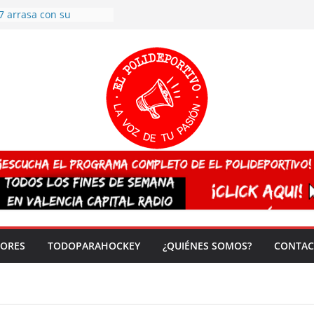
7 arrasa con su
: éxito en la primera
n más de 500
 en casa su pase a
del EuroHockey Sub-21
ategorías
ación, más talento y
así concluyen los
tivos TRICV 2025-2026
valenciano arrasa en el
 de España sub20
 CAMPEONA del mundo
 vez!
DORES
TODOPARAHOCKEY
¿QUIÉNES SOMOS?
CONTAC