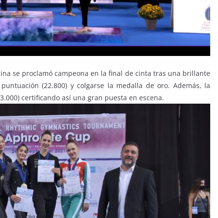
zina se proclamó campeona en la final de cinta tras una brillante
 puntuación (22.800) y colgarse la medalla de oro. Además, la
3.000) certificando así una gran puesta en escena.