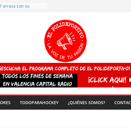
7 arrasa con su
: éxito en la primera
n más de 500
 en casa su pase a
del EuroHockey Sub-21
ategorías
ación, más talento y
así concluyen los
tivos TRICV 2025-2026
valenciano arrasa en el
 de España sub20
 CAMPEONA del mundo
 vez!
DORES
TODOPARAHOCKEY
¿QUIÉNES SOMOS?
CONTAC