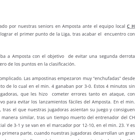
ado por nuestras seniors en Amposta ante el equipo local
C H
lograr el primer punto de la Liga, tras acabar el encuentro con
gaba a Amposta con el objetivo de evitar una segunda derrota
ro de los puntos en la clasificación.
do complicado. Las ampostinas empezaron muy “enchufadas” desde
uto de lo cual en el min. 4 ganaban por 3-0. Estos 4 minutos sin
ugadoras, que les hizo cometer errores tanto en ataque, con
vo para evitar los lanzamientos fáciles del Amposta. En el min.
 tras el que nuestras jugadoras asientan su juego y consiguen
e manera similar, tras un tiempo muerto del entrenador del CH
al de 3-1 y se van en el marcador por 12-10, en el min. 23. Y es
 la primera parte, cuando nuestras jugadoras desarrollan un gran