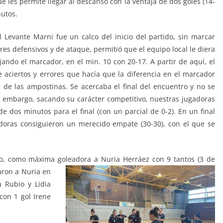
e les permite llegar al descanso con la ventaja de dos goles (14-
nutos.
 Levante Marni fue un calco del inicio del partido, sin marcar
res defensivos y de ataque, permitió que el equipo local le diera
jando el marcador, en el min. 10 con 20-17. A partir de aquí, el
aciertos y errores que hacía que la diferencia en el marcador
r de las ampostinas. Se acercaba el final del encuentro y no se
in embargo, sacando su carácter competitivo, nuestras jugadoras
de dos minutos para el final (con un parcial de 0-2). En un final
doras consiguieron un merecido empate (30-30), con el que se
vo, como máxima goleadora a Nuria Herráez con 9 tantos (3 de
aron a Nuria en
a Rubio y Lidia
con 1 gol Irene