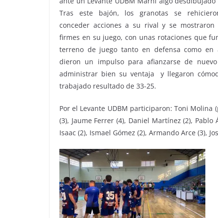
ante un Levante UDBM Marni algo desdibujado
Tras este bajón, los granotas se rehicier
conceder acciones a su rival y se mostraro
firmes en su juego, con unas rotaciones que fu
terreno de juego tanto en defensa como en
dieron un impulso para afianzarse de nuevo 
administrar bien su ventaja y llegaron cómod
trabajado resultado de 33-25.
Por el Levante UDBM participaron: Toni Molina (p)
(3), Jaume Ferrer (4), Daniel Martínez (2), Pablo
Isaac (2), Ismael Gómez (2), Armando Arce (3), J