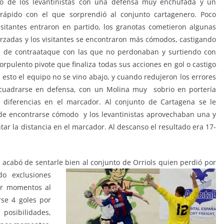
ivo de los levantinistas con una defensa muy enchufada y un
rápido con el que sorprendió al conjunto cartagenero. Poco
isitantes entraron en partido, los granotas cometieron algunas
rzadas y los visitantes se encontraron más cómodos, castigando
s de contraataque con las que no perdonaban y surtiendo con
orpulento pivote que finaliza todas sus acciones en gol o castigo
 esto el equipo no se vino abajo, y cuando redujeron los errores
 cuadrarse en defensa, con un Molina muy sobrio en portería
r diferencias en el marcador. Al conjunto de Cartagena se le
e encontrarse cómodo y los levantinistas aprovechaban una y
ar la distancia en el marcador. Al descanso el resultado era 17-
o acabó de sentarle bien al conjunto de Orriols quien perdió por
do exclusiones
por momentos al
rse 4 goles por
 posibilidades,