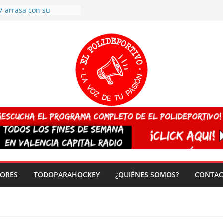
 CAMPEONA del mundo
 vez!
7 arrasa con su
: éxito en la primera
n más de 500
 en casa su pase a
del EuroHockey Sub-21
ategorías
ación, más talento y
así concluyen los
tivos TRICV 2025-2026
valenciano arrasa en el
 de España sub20
DORES
TODOPARAHOCKEY
¿QUIÉNES SOMOS?
CONTAC