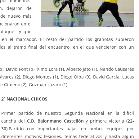
 por momentos.
on, dejaron de
n de nuevo más
ncionaron en el
 ataque y que
en el marcador. El resto del partido los granotas supieron
os al tramo final del encuentro, en el que vencieron con un
, David Font (p), Ximo Lora (1), Alberto Jato (1), Nando Causarás
 Álvarez (2), Diego Montes (1), Diego Olba (9), David García, Lucas
ose Gimeno (2), Guzmán Lázaro (1).
2ª NACIONAL CHICOS
Primer partido de nuestro Segunda Nacional en la difícil
cancha del
C.D. Balonmano Castellón
y primera victoria
(22-
30)
.Partido con importantes bajas en ambos equipos por
diferentes motivos: lesiones, temas federativos y hasta algún