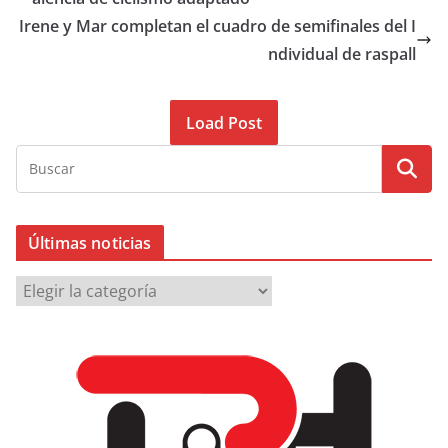
Irene y Mar completan el cuadro de semifinales del I
ndividual de raspall
Load Post
Últimas noticias
Ú
l
t
i
m
a
s