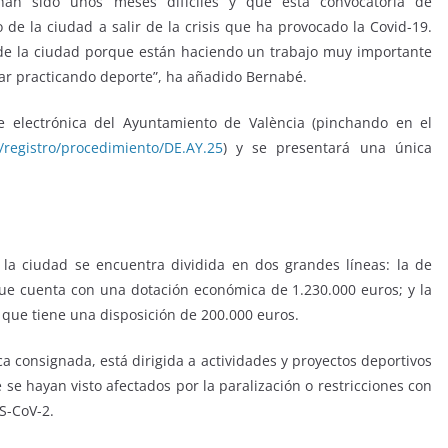
han sido unos meses difíciles y que esta convocatoria de
 de la ciudad a salir de la crisis que ha provocado la Covid-19.
de la ciudad porque están haciendo un trabajo muy importante
ar practicando deporte”, ha añadido Bernabé.
de electrónica del Ayuntamiento de València (pinchando en el
e/registro/procedimiento/DE.AY.25
) y se presentará una única
la ciudad se encuentra dividida en dos grandes líneas: la de
que cuenta con una dotación económica de 1.230.000 euros; y la
 que tiene una disposición de 200.000 euros.
a consignada, está dirigida a actividades y proyectos deportivos
e hayan visto afectados por la paralización o restricciones con
RS-CoV-2.