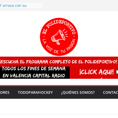
7 arrasa con su
: éxito en la primera
n más de 500
 en casa su pase a
del EuroHockey Sub-21
ategorías
ación, más talento y
así concluyen los
tivos TRICV 2025-2026
valenciano arrasa en el
 de España sub20
 CAMPEONA del mundo
 vez!
DORES
TODOPARAHOCKEY
¿QUIÉNES SOMOS?
CONTAC