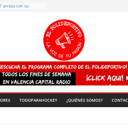
7 arrasa con su
: éxito en la primera
n más de 500
 en casa su pase a
del EuroHockey Sub-21
ategorías
ación, más talento y
así concluyen los
tivos TRICV 2025-2026
valenciano arrasa en el
 de España sub20
 CAMPEONA del mundo
 vez!
DORES
TODOPARAHOCKEY
¿QUIÉNES SOMOS?
CONTAC