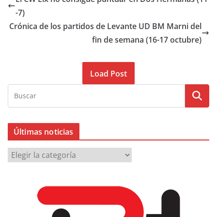
-7)
Crónica de los partidos de Levante UD BM Marni del
fin de semana (16-17 octubre)
Load Post
Últimas noticias
Ú
l
t
i
m
a