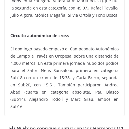
todos en la categoría Veterana A: María Boscà (que fue
la segunda en esta categoría, con 49:07), Rafael Tavallo,
Julio Algora, Mónica Magaña, Silvia Ortolà y Tono Boscà.
Circuito autonómico de cross
El domingo pasado empezó el Campeonato Autonómico
de Campo a Través en Oropesa, sobre una distancia de
4.000 metros. En esta primera jornada hubo dos podios
para el Safor; Neus Sansaloni, primera en categoría
Sub18 con un crono de 15:38, y Carla Breco, segunda
en Sub20, con 15:51. También participaron Andrea
Abad (cuarta en categoría absoluta), Pau Blasco
(Sub14), Alejandro Todolí y Marc Grau, ambos en
Sub16.
El CW Elx no consigue puntuar en Dos Hermanas (11