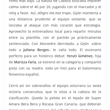
ritmo más bajo. La batuta de Cabeza buscaba imponer
calma sobre el 40 por 20, jugando con el marcador y el
reloj a favor. Así,
allegro ma non tropo
, Gijón mantenía a
una distancia prudente al equipo visitante, que se
lanzaba al ataque con más corazón que estrategia.
Aprovechó la entrenadora local para repartir minutos
entre su plantilla, con el partido ya prácticamente
sentenciado. Con Morvedre derrotado, a Gijón -sobre
todo a
Juliana Borges
– le salía todo. El escenario
perfecto para un histórico debut:
Yeruti Giménez
, hija
de
Marizza Faría
, se estrenó en la categoría y compartió
pista con su madre, todo un hito para el balonmano
femenino español.
Cerró así sin sobresaltos el equipo asturiano su sexta
victoria consecutiva, que lo sitúa a la cabeza de la
clasificación. Queda la pelota en el tejado de Super
Amara Bera Bera y Rocasa Gran Canaria, que deberán