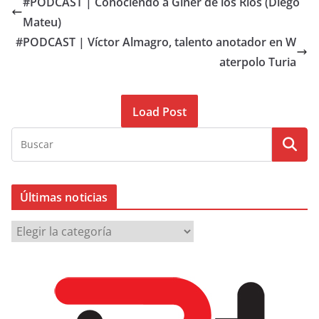
#PODCAST | Conociendo a Giner de los Ríos (Diego
Mateu)
#PODCAST | Víctor Almagro, talento anotador en W
aterpolo Turia
Load Post
Últimas noticias
Ú
l
t
i
m
a