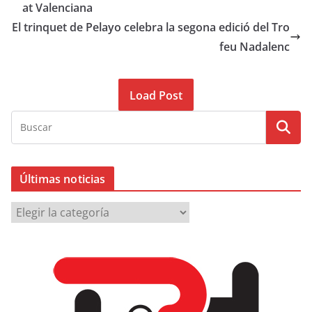
at Valenciana
El trinquet de Pelayo celebra la segona edició del Tro
feu Nadalenc
Load Post
Últimas noticias
Ú
l
t
i
m
a