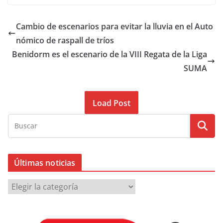
Cambio de escenarios para evitar la lluvia en el Auto
nómico de raspall de tríos
Benidorm es el escenario de la VIII Regata de la Liga
SUMA
Load Post
Últimas noticias
Ú
l
t
i