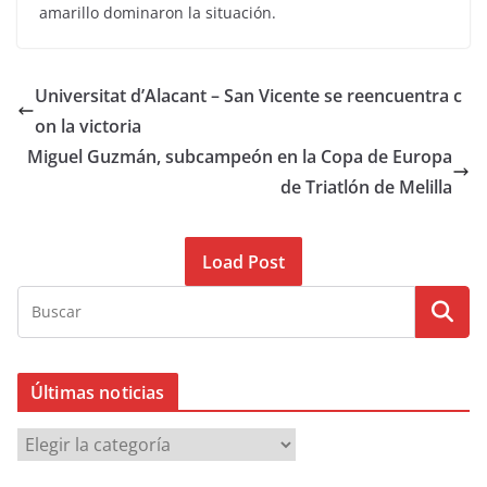
amarillo dominaron la situación.
Universitat d’Alacant – San Vicente se reencuentra c
on la victoria
Miguel Guzmán, subcampeón en la Copa de Europa
de Triatlón de Melilla
Load Post
Últimas noticias
Ú
l