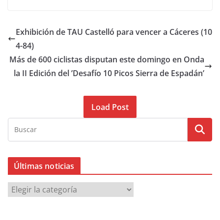
Exhibición de TAU Castelló para vencer a Cáceres (10
4-84)
Más de 600 ciclistas disputan este domingo en Onda
la II Edición del ’Desafío 10 Picos Sierra de Espadán’
Load Post
Últimas noticias
Ú
l
t