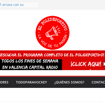
7 arrasa con su
: éxito en la primera
n más de 500
 en casa su pase a
del EuroHockey Sub-21
ategorías
ación, más talento y
así concluyen los
tivos TRICV 2025-2026
valenciano arrasa en el
 de España sub20
 CAMPEONA del mundo
 vez!
DORES
TODOPARAHOCKEY
¿QUIÉNES SOMOS?
CONTAC