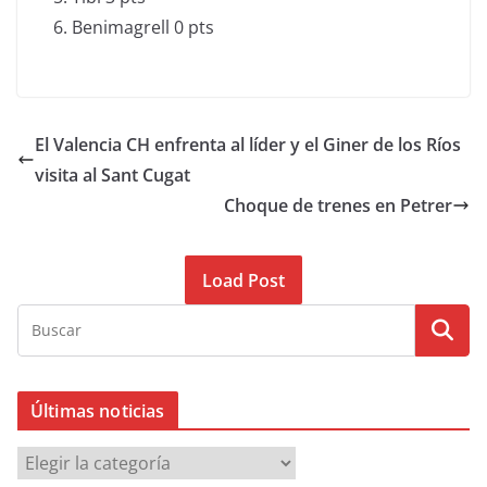
Benimagrell 0 pts
El Valencia CH enfrenta al líder y el Giner de los Ríos
visita al Sant Cugat
Choque de trenes en Petrer
Load Post
Últimas noticias
Ú
l