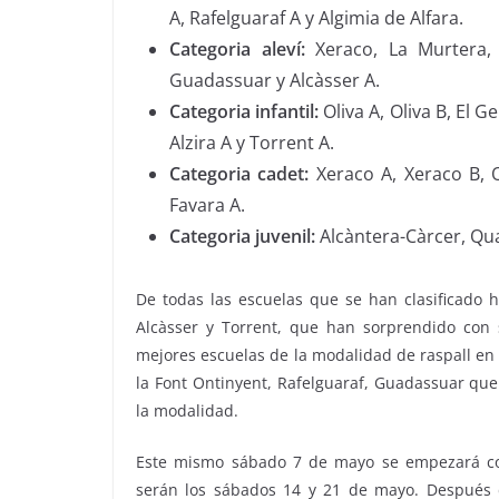
A, Rafelguaraf A y Algimia de Alfara.
Categoria aleví:
Xeraco, La Murtera, V
Guadassuar y Alcàsser A.
Categoria infantil:
Oliva A, Oliva B, El 
Alzira A y Torrent A.
Categoria cadet:
Xeraco A, Xeraco B, Ol
Favara A.
Categoria juvenil:
Alcàntera-Càrcer, Qua
De todas las escuelas que se han clasificado
Alcàsser y Torrent, que han sorprendido con su
mejores escuelas de la modalidad de raspall en
la Font Ontinyent, Rafelguaraf, Guadassuar que 
la modalidad.
Este mismo sábado 7 de mayo se empezará con
serán los sábados 14 y 21 de mayo. Después 