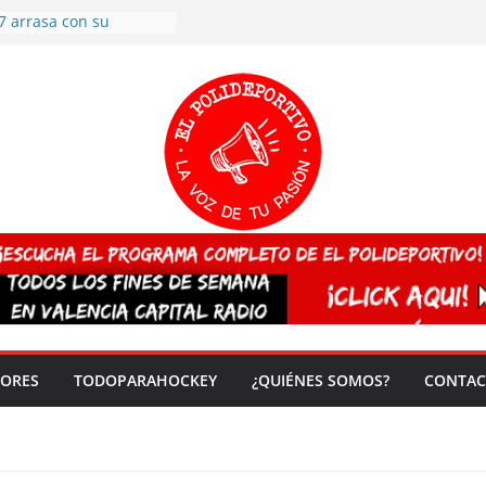
7 arrasa con su
: éxito en la primera
n más de 500
 en casa su pase a
del EuroHockey Sub-21
ategorías
ación, más talento y
así concluyen los
tivos TRICV 2025-2026
valenciano arrasa en el
 de España sub20
 CAMPEONA del mundo
 vez!
DORES
TODOPARAHOCKEY
¿QUIÉNES SOMOS?
CONTAC