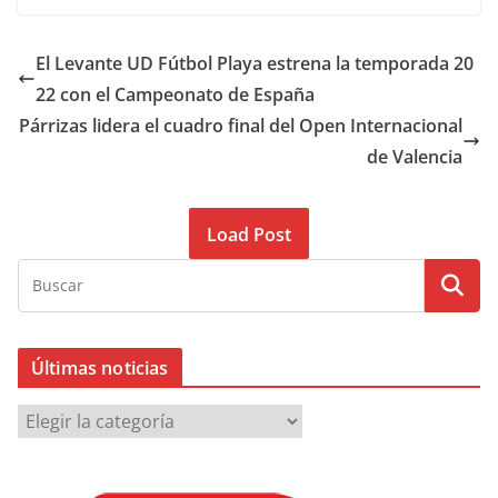
El ​Levante UD Fútbol Playa estrena la temporada 20
22 con el Campeonato de España
Párrizas lidera el cuadro final del Open Internacional
de Valencia
Load Post
Últimas noticias
Ú
l
t