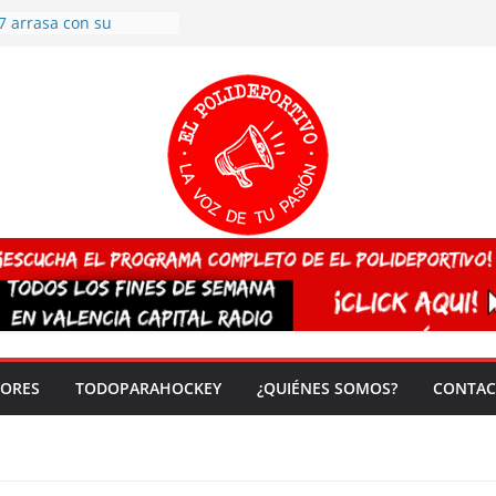
7 arrasa con su
: éxito en la primera
n más de 500
 en casa su pase a
del EuroHockey Sub-21
ategorías
ación, más talento y
así concluyen los
tivos TRICV 2025-2026
valenciano arrasa en el
 de España sub20
 CAMPEONA del mundo
 vez!
DORES
TODOPARAHOCKEY
¿QUIÉNES SOMOS?
CONTAC