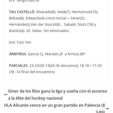
Ent: Sergio García
TAU CASTELLÓ
: Alvarado(8), Hook(7), Hermanson(15),
Bilbao(8), Edwards(4)–cinco inicial— Faner(2) ,
Hernández(),Van der Vuurst(8) , Sabaté, Stutz (18) y
Rozitis(4). 20 faltas. Sin eliminados.
Ent: Toni Ten
ÁRBITROS
: García CJ, Morales JP y Arresa JMª
PARCIALES
: 23-23/20-13(43-36 descanso); 18-18 / 17-20
(78 -74 final del encuentro)
Giner de los Ríos gana la liga y sueña con el ascenso
a la élite del hockey nacional
HLA Alicante vence en un gran partido en Palencia (8
3-89)