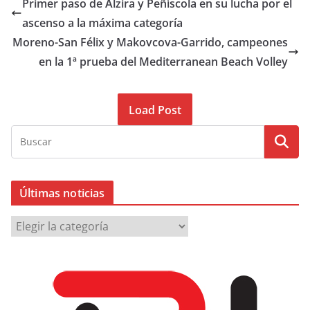
Primer paso de Alzira y Peñíscola en su lucha por el
ascenso a la máxima categoría
Moreno-San Félix y Makovcova-Garrido, campeones
en la 1ª prueba del Mediterranean Beach Volley
Load Post
Últimas noticias
Ú
l
t
i
m